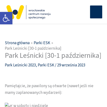
Przejdź
Głów
do
Otwórz pasek narzędzi
men
treści
Strona główna
Parki ESK
Park Leśnicki [30-1 października]
Park Leśnicki [30-1 października]
Park Leśnicki 2023
,
Parki ESK
/
29 września 2023
Pamiętajcie, że pawilony są otwarte (nawet jeśli nie
mamy zaplanowanych wydarzeń):
w soboty i niedziele