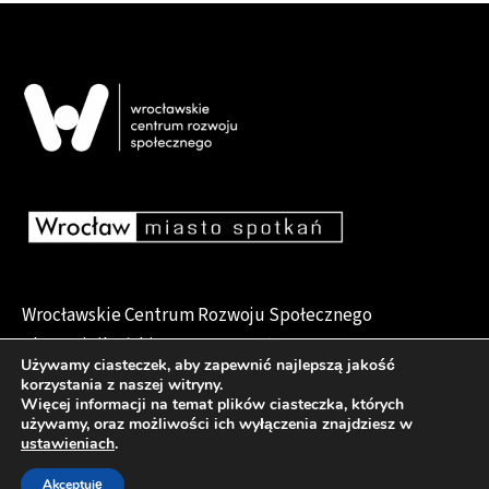
Wrocławskie Centrum Rozwoju Społecznego
pl. Dominikański 6, 50-159 Wrocław
Używamy ciasteczek, aby zapewnić najlepszą jakość
korzystania z naszej witryny.
Więcej informacji na temat plików ciasteczka, których
używamy, oraz możliwości ich wyłączenia znajdziesz w
Deklaracja dostępności
ustawieniach
.
Akceptuję