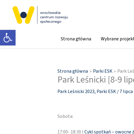
Przejdź
do
treści
Otwórz pasek narzędzi
Strona główna
Wybrane projek
Strona główna
Parki ESK
Park Leś
Park Leśnicki [8-9 lip
Park Leśnicki 2023
,
Parki ESK
/
7 lipca
Sobota:
17:00- 18:30 I
Cykl spotkań – owocne ż