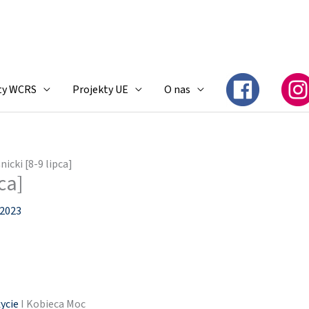
ty WCRS
Projekty UE
O nas
nicki [8-9 lipca]
ca]
 2023
ycie
I Kobieca Moc