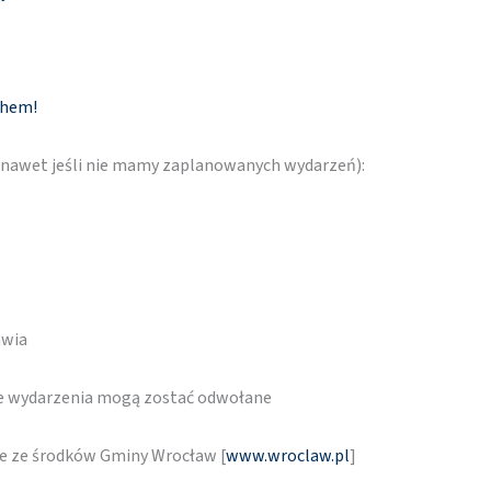
chem!
 (nawet jeśli nie mamy zaplanowanych wydarzeń):
awia
re wydarzenia mogą zostać odwołane
ne ze środków Gminy Wrocław [
www.wroclaw.pl
]