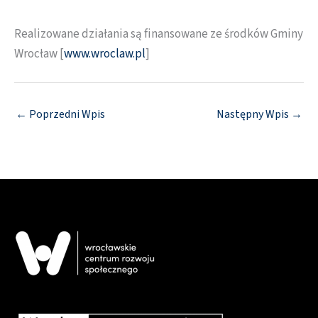
Realizowane działania są finansowane ze środków Gminy
Wrocław [
www.wroclaw.pl
]
←
Poprzedni Wpis
Następny Wpis
→