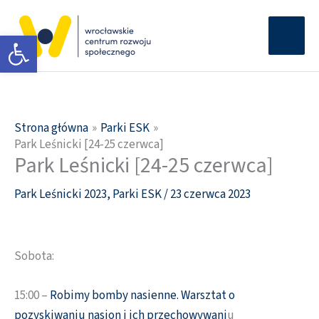
Przejdź
Głów
do
Otwórz pasek narzędzi
men
treści
Strona główna
Parki ESK
Park Leśnicki [24-25 czerwca]
Park Leśnicki [24-25 czerwca]
Park Leśnicki 2023
,
Parki ESK
/
23 czerwca 2023
Sobota:
15:00 –
Robimy bomby nasienne. Warsztat o
pozyskiwaniu nasion i ich przechowywani
u