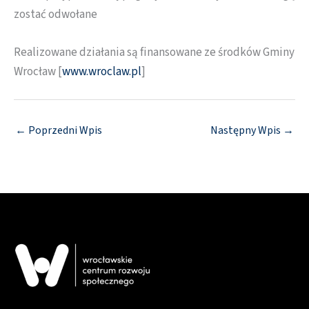
zostać odwołane
Realizowane działania są finansowane ze środków Gminy
Wrocław [
www.wroclaw.pl
]
←
Poprzedni Wpis
Następny Wpis
→