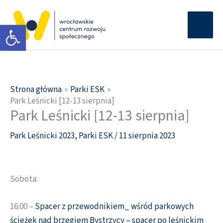
Przejdź
Głów
do
Otwórz pasek narzędzi
men
treści
Strona główna
Parki ESK
Park Leśnicki [12-13 sierpnia]
Park Leśnicki [12-13 sierpnia]
Park Leśnicki 2023
,
Parki ESK
/
11 sierpnia 2023
Sobota:
16:00 –
Spacer z przewodnikiem_ wśród parkowych
ścieżek nad brzegiem Bystrzycy – spacer po leśnickim