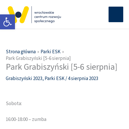
Przejdź
Głów
do
Otwórz pasek narzędzi
men
treści
Strona główna
Parki ESK
Park Grabiszyński [5-6 sierpnia]
Park Grabiszyński [5-6 sierpnia]
Grabiszyński 2023
,
Parki ESK
/
4 sierpnia 2023
Sobota:
16:00-18:00 – zumba