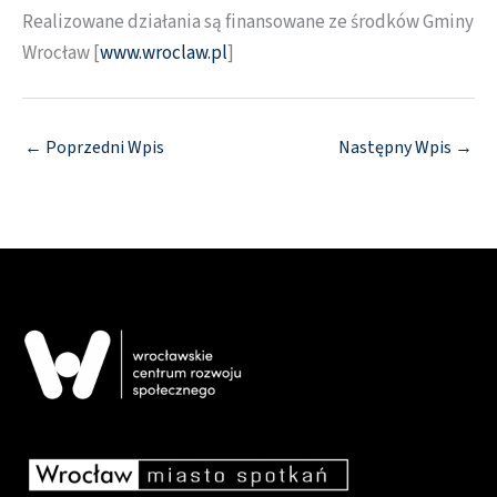
Realizowane działania są finansowane ze środków Gminy
Wrocław [
www.wroclaw.pl
]
←
Poprzedni Wpis
Następny Wpis
→