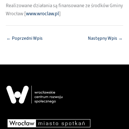
Realizowane działania są finansowane ze środków Gminy
Wrocław [
www.wroclaw.pl
]
←
Poprzedni Wpis
Następny Wpis
→