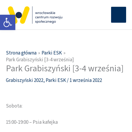
Przejdź
Głów
do
Otwórz pasek narzędzi
men
treści
Strona główna
Parki ESK
Park Grabiszyński [3-4 września]
Park Grabiszyński [3-4 września]
Grabiszyński 2022
,
Parki ESK
/
1 września 2022
Sobota:
15:00-19:00 – Psia kafejka