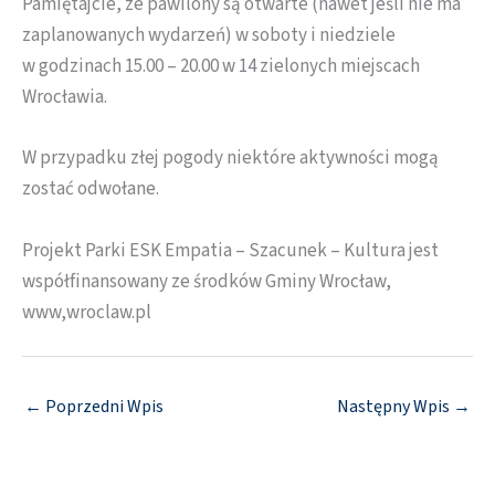
Pamiętajcie, ze pawilony są otwarte (nawet jeśli nie ma
zaplanowanych wydarzeń) w soboty i niedziele
w godzinach 15.00 – 20.00 w 14 zielonych miejscach
Wrocławia.
W przypadku złej pogody niektóre aktywności mogą
zostać odwołane.
Projekt Parki ESK Empatia – Szacunek – Kultura jest
współfinansowany ze środków Gminy Wrocław,
www,wroclaw.pl
←
Poprzedni Wpis
Następny Wpis
→