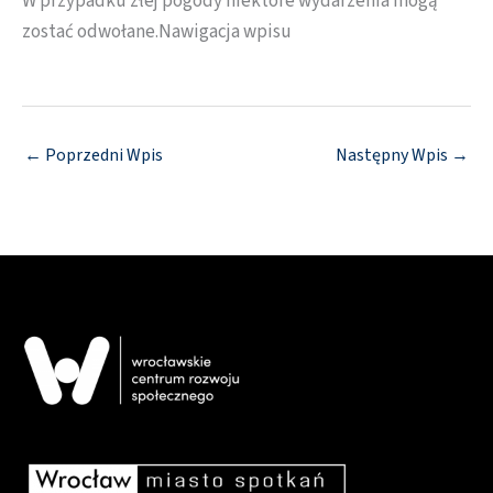
W przypadku złej pogody niektóre wydarzenia mogą
zostać odwołane.Nawigacja wpisu
←
Poprzedni Wpis
Następny Wpis
→