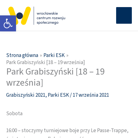
Przejdź
Głów
do
Otwórz pasek narzędzi
men
treści
Strona główna
Parki ESK
Park Grabiszyński [18 – 19 września]
Park Grabiszyński [18 – 19
września]
Grabiszyński 2021
,
Parki ESK
/
17 września 2021
Sobota
16:00 – stoczymy turniejowe boje przy Le Passe-Trappe,