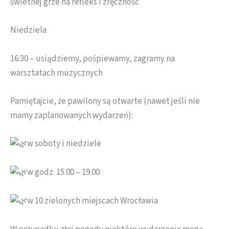
świetnej grze na refleks i zręczność
Niedziela
16:30 – usiądziemy, pośpiewamy, zagramy na
warsztatach muzycznych
Pamiętajcie, że pawilony są otwarte (nawet jeśli nie
mamy zaplanowanych wydarzeń):
w soboty i niedziele
w godz. 15.00 – 19.00
w 10 zielonych miejscach Wrocławia