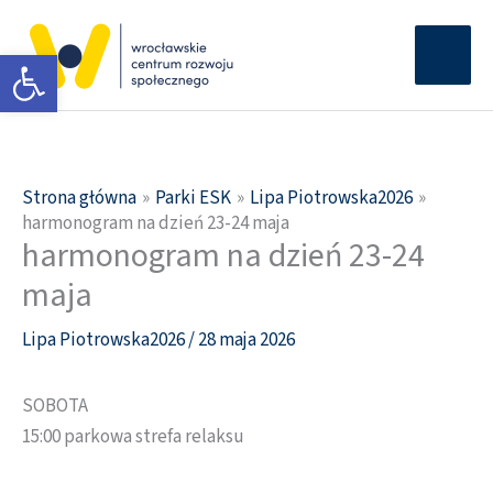
Przejdź
Głów
do
Otwórz pasek narzędzi
men
treści
Strona główna
Parki ESK
Lipa Piotrowska2026
harmonogram na dzień 23-24 maja
harmonogram na dzień 23-24
maja
Lipa Piotrowska2026
/
28 maja 2026
SOBOTA
15:00 parkowa strefa relaksu