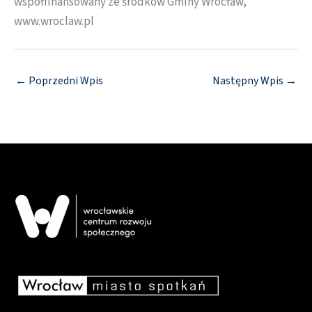
współfinansowany ze środków Gminy Wrocław,
www.wroclaw.pl
←
Poprzedni Wpis
Następny Wpis
→