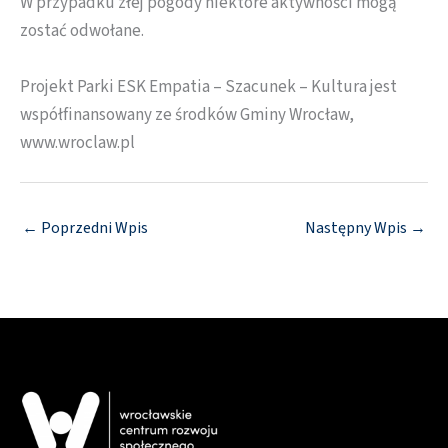
W przypadku złej pogody niektóre aktywności mogą
zostać odwołane.
Projekt Parki ESK Empatia – Szacunek – Kultura jest
współfinansowany ze środków Gminy Wrocław,
www.wroclaw.pl
←
Poprzedni Wpis
Następny Wpis
→