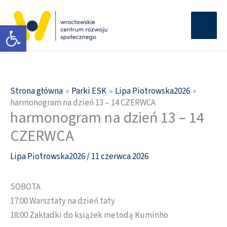
Przejdź
Głów
do
Otwórz pasek narzędzi
men
treści
Strona główna
Parki ESK
Lipa Piotrowska2026
harmonogram na dzień 13 – 14 CZERWCA
harmonogram na dzień 13 – 14
CZERWCA
Lipa Piotrowska2026
/
11 czerwca 2026
SOBOTA
17:00 Warsztaty na dzień taty
18:00 Zakładki do książek metodą Kuminho