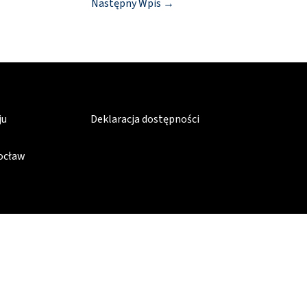
Następny Wpis
→
ju
Deklaracja dostępności
rocław