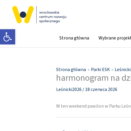
Przejdź
do
treści
Otwórz pasek narzędzi
Strona główna
Wybrane projek
Strona główna
Parki ESK
Leśnick
harmonogram na dz
Leśnicki2026
/
18 czerwca 2026
W ten weekend pawilon w Parku Leśni