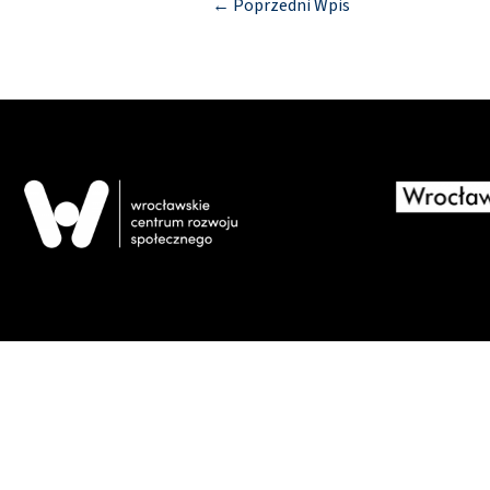
←
Poprzedni Wpis