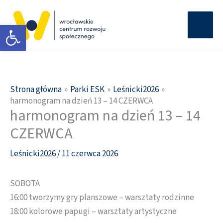
Przejdź
Głów
do
Otwórz pasek narzędzi
men
treści
Strona główna
Parki ESK
Leśnicki2026
harmonogram na dzień 13 – 14 CZERWCA
harmonogram na dzień 13 – 14
CZERWCA
Leśnicki2026
/
11 czerwca 2026
SOBOTA
16:00 tworzymy gry planszowe – warsztaty rodzinne
18:00 kolorowe papugi – warsztaty artystyczne