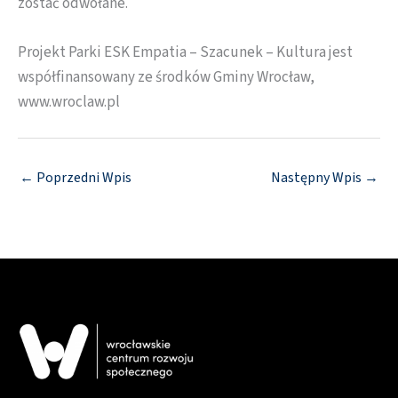
zostać odwołane.
Projekt Parki ESK Empatia – Szacunek – Kultura jest
współfinansowany ze środków Gminy Wrocław,
www.wroclaw.pl
←
Poprzedni Wpis
Następny Wpis
→