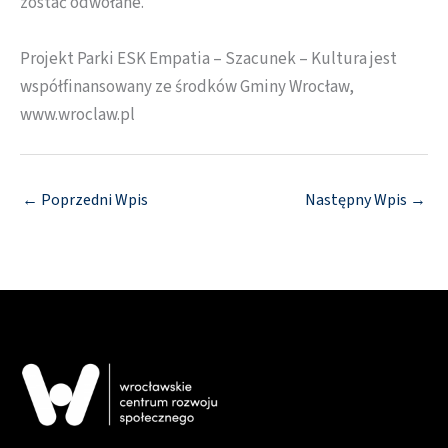
zostać odwołane.
Projekt Parki ESK Empatia – Szacunek – Kultura jest
współfinansowany ze środków Gminy Wrocław,
www.wroclaw.pl
←
Poprzedni Wpis
Następny Wpis
→