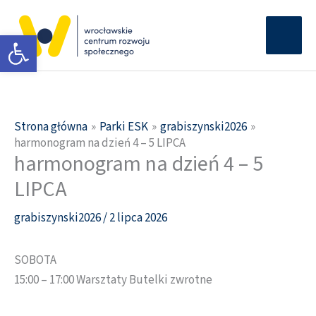
Przejdź
Głów
do
Otwórz pasek narzędzi
men
treści
Strona główna
Parki ESK
grabiszynski2026
harmonogram na dzień 4 – 5 LIPCA
harmonogram na dzień 4 – 5
LIPCA
grabiszynski2026
/
2 lipca 2026
SOBOTA
15:00 – 17:00 Warsztaty Butelki zwrotne