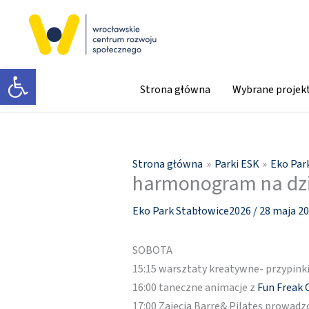
Przejdź
do
treści
Otwórz pasek narzędzi
Strona główna
Wybrane projek
Strona główna
Parki ESK
Eko Par
harmonogram na dzi
Eko Park Stabłowice2026
/
28 maja 2
SOBOTA
15:15 warsztaty kreatywne- przypink
16:00 taneczne animacje z
Fun Freak 
17:00 Zajęcia Barre& Pilates prowadz