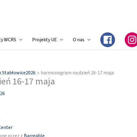
ty WCRS
Projekty UE
O nas
k Stabłowice2026
harmonogram na dzień 16-17 maja
eń 16-17 maja
026
i
Center
one przez z
Barreable