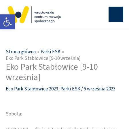
Przejdź
Głów
do
Otwórz pasek narzędzi
men
treści
Strona główna
Parki ESK
Eko Park Stabłowice [9-10 września]
Eko Park Stabłowice [9-10
września]
Eco Park Stabłowice 2023
,
Parki ESK
/
5 września 2023
Sobota: