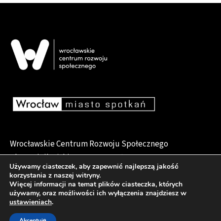
Wrocławskie Centrum Rozwoju Społecznego
pl. Dominikański 6, 50-159 Wrocław
Używamy ciasteczek, aby zapewnić najlepszą jakość
korzystania z naszej witryny.
Więcej informacji na temat plików ciasteczka, których
używamy, oraz możliwości ich wyłączenia znajdziesz w
Deklaracja dostępności
ustawieniach
.
Akceptuję