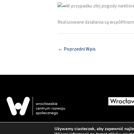
W przypadku złej pogody niektó
Realizowane działania są współfina
←
Poprzedni Wpis
Używamy ciasteczek, aby zapewnić najlep