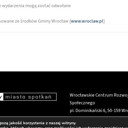
re wydarzenia mogą zostać odwołane
nsowane ze środków Gminy Wrocław [
www.wroclaw.pl
]
Wrocławskie Centrum Rozwo
Społecznego
pl. Dominikański 6, 50-159 W
szą jakość korzystania z naszej witryny.