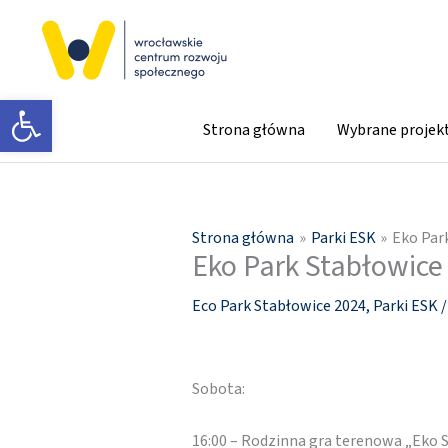
Przejdź
do
treści
Otwórz pasek narzędzi
Strona główna
Wybrane projek
Strona główna
Parki ESK
Eko Par
Eko Park Stabłowice 
Eco Park Stabłowice 2024
,
Parki ESK
Sobota:
16:00 – Rodzinna gra terenowa „Eko S