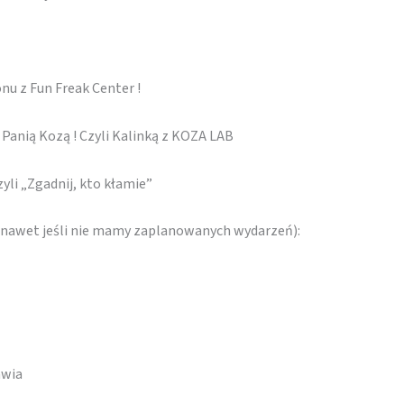
u z Fun Freak Center !
Panią Kozą ! Czyli Kalinką z KOZA LAB
zyli „Zgadnij, kto kłamie”
 (nawet jeśli nie mamy zaplanowanych wydarzeń):
awia