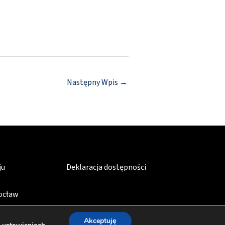
Następny Wpis
→
ju
Deklaracja dostępności
rocław
Akceptuję