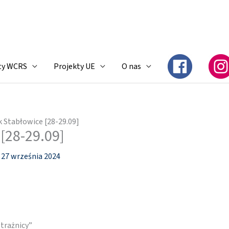
ty WCRS
Projekty UE
O nas
k Stabłowice [28-29.09]
[28-29.09]
/
27 września 2024
trażnicy”