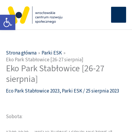
Przejdź
Głów
do
Otwórz pasek narzędzi
men
treści
Strona główna
Parki ESK
Eko Park Stabłowice [26-27 sierpnia]
Eko Park Stabłowice [26-27
sierpnia]
Eco Park Stabłowice 2023
,
Parki ESK
/
25 sierpnia 2023
Sobota: