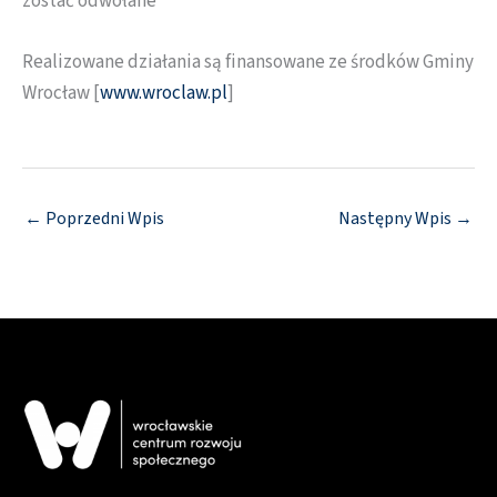
zostać odwołane
Realizowane działania są finansowane ze środków Gminy
Wrocław [
www.wroclaw.pl
]
←
Poprzedni Wpis
Następny Wpis
→