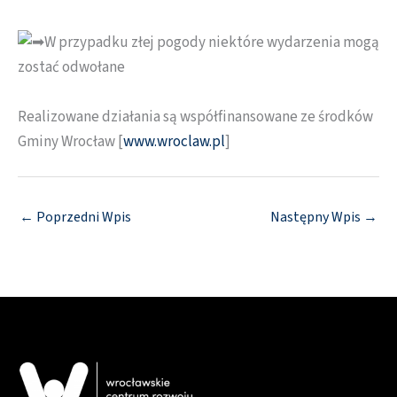
W przypadku złej pogody niektóre wydarzenia mogą
zostać odwołane
Realizowane działania są współfinansowane ze środków
Gminy Wrocław [
www.wroclaw.pl
]
←
Poprzedni Wpis
Następny Wpis
→