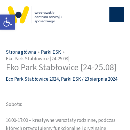
Przejdź
Głów
do
Otwórz pasek narzędzi
men
treści
Strona główna
Parki ESK
Eko Park Stabłowice [24-25.08]
Eko Park Stabłowice [24-25.08]
Eco Park Stabłowice 2024
,
Parki ESK
/
23 sierpnia 2024
Sobota:
16:00-17:00 – kreatywne warsztaty rodzinne, podczas
których przygotujemy funkcjonalne i oryginalne