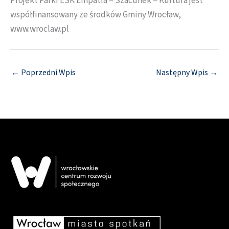
Projekt Parki ESK Empatia – Szacunek – Kultura jest
współfinansowany ze środków Gminy Wrocław,
www.wroclaw.pl
←
Poprzedni Wpis
Następny Wpis
→