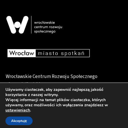
Wrocławskie Centrum Rozwoju Społecznego
pl. Dominikański 6, 50-159 Wrocław
Używamy ciasteczek, aby zapewnić najlepszą jakość
korzystania z naszej witryny.
Więcej informacji na temat plików ciasteczka, których
używamy, oraz możliwości ich wyłączenia znajdziesz w
Deklaracja dostępności
ustawieniach
.
Akceptuję