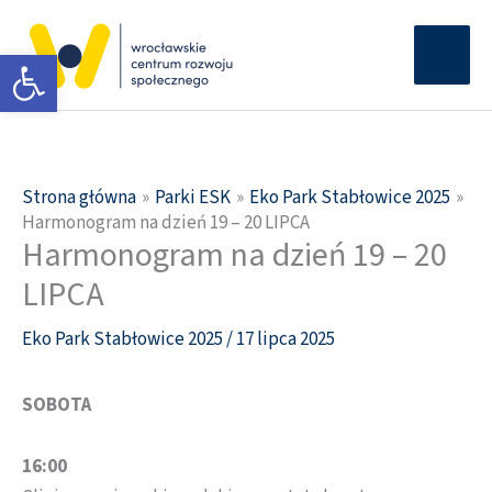
Przejdź
Głów
do
Otwórz pasek narzędzi
men
treści
Strona główna
Parki ESK
Eko Park Stabłowice 2025
Harmonogram na dzień 19 – 20 LIPCA
Harmonogram na dzień 19 – 20
LIPCA
Eko Park Stabłowice 2025
/
17 lipca 2025
SOBOTA
16:00