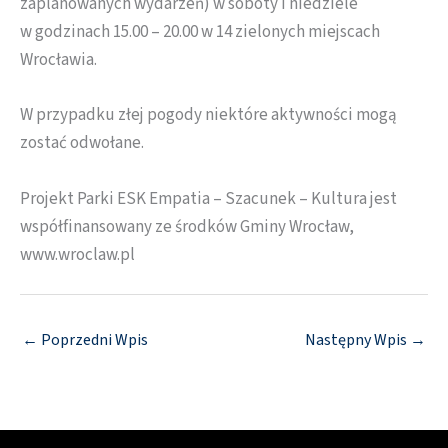
zaplanowanych wydarzeń) w soboty i niedziele
w godzinach 15.00 – 20.00 w 14 zielonych miejscach
Wrocławia.
W przypadku złej pogody niektóre aktywności mogą
zostać odwołane.
Projekt Parki ESK Empatia – Szacunek – Kultura jest
współfinansowany ze środków Gminy Wrocław,
www.wroclaw.pl
←
Poprzedni Wpis
Następny Wpis
→