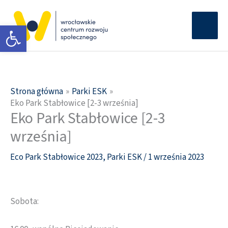
Przejdź
Głów
do
Otwórz pasek narzędzi
men
treści
Strona główna
Parki ESK
Eko Park Stabłowice [2-3 września]
Eko Park Stabłowice [2-3
września]
Eco Park Stabłowice 2023
,
Parki ESK
/
1 września 2023
Sobota: