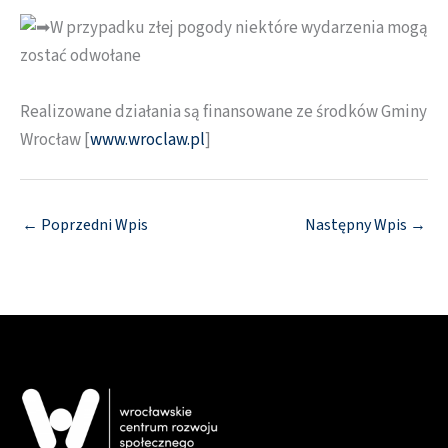
W przypadku złej pogody niektóre wydarzenia mogą
zostać odwołane
Realizowane działania są finansowane ze środków Gminy
Wrocław [
www.wroclaw.pl
]
←
Poprzedni Wpis
Następny Wpis
→