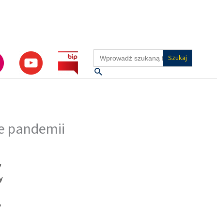
Search
for:
Szukaj
e pandemii
y
y
o