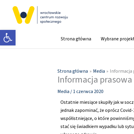
Przejdź
do
treści
Otwórz pasek narzędzi
Strona główna
Wybrane projek
Strona główna
Media
Informacja
Informacja prasowa
Media
/
1 czerwca 2020
Ostatnie miesiące skupiły jak w so
jednak zapominać, że oprócz Covid-1
współistniejące, o które powinniś
stać się świadkiem wypadku lub syt