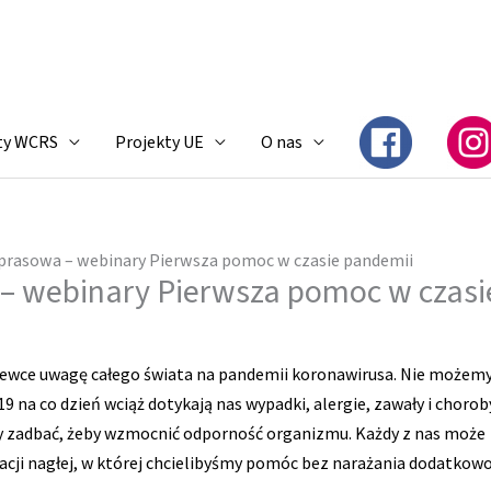
ty WCRS
Projekty UE
O nas
 prasowa – webinary Pierwsza pomoc w czasie pandemii
 – webinary Pierwsza pomoc w czasi
czewce uwagę całego świata na pandemii koronawirusa. Nie możem
9 na co dzień wciąż dotykają nas wypadki, alergie, zawały i chorob
my zadbać, żeby wzmocnić odporność organizmu. Każdy z nas może
uacji nagłej, w której chcielibyśmy pomóc bez narażania dodatkow