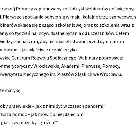
ierwszej Pomocy zaplanowany został cykl webinarów poświęconyc
 Pierwsze spotkanie odbyło się w maju, kolejne trzy, czerwcowe, 
binarów składa się z części szkoleniowej oraz to szkolenia wraz z
amy co tydzień na indywidualne pytania od uczestników. Celem
 wiedzy słuchaczom, aby nie musieli stawać przed dylematem
wanej i jak właściwie ocenić ryzyko.
awskie Centrum Rozwoju Społecznego. Webinary poprowadzi
or merytoryczny Wrocławskiej Akademii Pierwszej Pomocy,
iwersytetu Medycznego im. Piastów Śląskich we Wrocławiu.
 tematykę:
roby przewlekłe – jak z nimi żyć w czasach pandemii”
ierwsza pomoc – jak mówić o niej dzieciom”
ergia – czy może być groźna?”