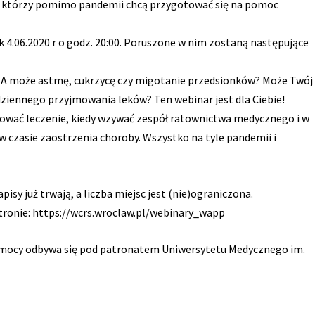
, którzy pomimo pandemii chcą przygotować się na pomoc
ek 4.06.2020 r o godz. 20:00. Poruszone w nim zostaną następujące
? A może astmę, cukrzycę czy migotanie przedsionków? Może Twój
odziennego przyjmowania leków? Ten webinar jest dla Ciebie!
nuować leczenie, kiedy wzywać zespół ratownictwa medycznego i w
 czasie zaostrzenia choroby. Wszystko na tyle pandemii i
pisy już trwają, a liczba miejsc jest (nie)ograniczona.
stronie: https://wcrs.wroclaw.pl/webinary_wapp
mocy odbywa się pod patronatem Uniwersytetu Medycznego im.