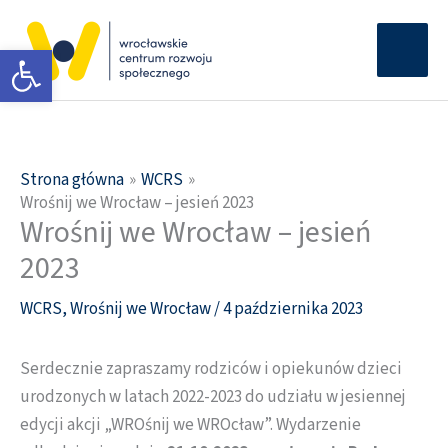
Przejdź
Głów
do
Otwórz pasek narzędzi
men
treści
Strona główna
WCRS
Wrośnij we Wrocław – jesień 2023
Wrośnij we Wrocław – jesień
2023
WCRS
,
Wrośnij we Wrocław
/
4 października 2023
Serdecznie zapraszamy rodziców i opiekunów dzieci
urodzonych w latach 2022-2023 do udziału w jesiennej
edycji akcji „WROśnij we WROcław”. Wydarzenie