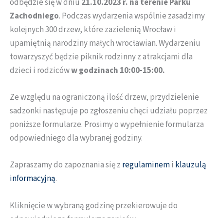
odbędzie się w dniu
21.10.2023 r.
na terenie Parku
Zachodniego
. Podczas wydarzenia wspólnie zasadzimy
kolejnych 300 drzew, które zazielenią Wrocław i
upamiętnią narodziny małych wrocławian. Wydarzeniu
towarzyszyć będzie piknik rodzinny z atrakcjami dla
dzieci i rodziców
w godzinach 10:00-15:00.
Ze względu na ograniczoną ilość drzew, przydzielenie
sadzonki następuje po zgłoszeniu chęci udziału poprzez
poniższe formularze. Prosimy o wypełnienie formularza
odpowiedniego dla wybranej godziny.
Zapraszamy do zapoznania się z
regulaminem
i
klauzulą
informacyjną
.
Kliknięcie w wybraną godzinę przekierowuje do