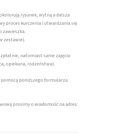
okolorują rysunek, wytną a dalsza
wy proces kurczenia i utwardzania się
b zawieszka.
w zestawie).
zpłatnie, natomiast same zajęcia
ca, opiekuna, rodzeństwa).
za pomocą poniższego formularza.
erwową prosimy o wiadomość na adres: