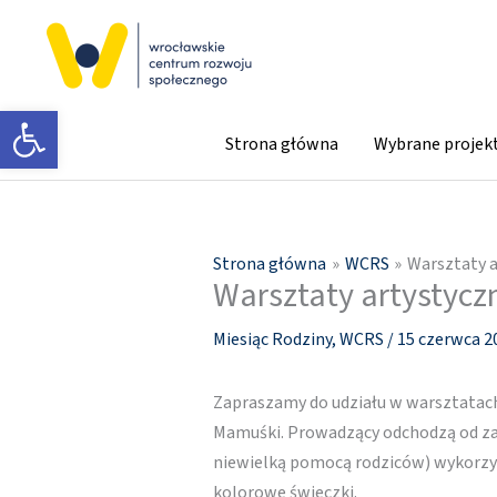
Przejdź
do
treści
Otwórz pasek narzędzi
Strona główna
Wybrane projek
Strona główna
WCRS
Warsztaty a
Warsztaty artystyczn
Miesiąc Rodziny
,
WCRS
/
15 czerwca 2
Zapraszamy do udziału w warsztatach
Mamuśki. Prowadzący odchodzą od zab
niewielką pomocą rodziców) wykorzys
kolorowe świeczki.