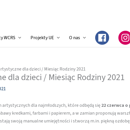
ty WCRS
Projekty UE
O nas
rtystyczne dla dzieci / Miesiąc Rodziny 2021
e dla dzieci / Miesiąc Rodziny 2021
021
 artystycznych dla najmłodszych, które odbędą się
22 czerwca o 
awy kredkami, farbami i papierem, a w zamian proponują warsztat
tają swoją manualne umiejętności i stworzą m.in. piękną ozdobę