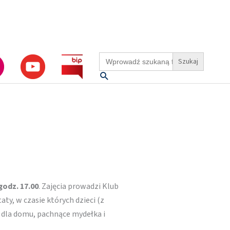
Search
for:
Szukaj
godz. 17.00
. Zajęcia prowadzi Klub
y, w czasie których dzieci (z
 dla domu, pachnące mydełka i