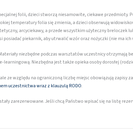
ecjalnej folii, dzieci stworzą niesamowite, ciekawe przedmioty. P
kiej temperatury folia się zmienia, a dzieci obserwują widowisko
stetyczny, arcyciekawy, a przede wszystkim użyteczny breloczek lu
posiadać piekarnik, aby utrwalić wzór oraz nożyczki (nie ma ich 
 Materiały niezbędne podczas warsztatów uczestnicy otrzymają be
-learningową. Niezbędna jest także opieka osoby dorosłej (rodzi
 ale ze względu na ograniczoną liczbę miejsc obowiązują zapisy 
nem uczestnictwa wraz z klauzulą RODO
.
stały zarezerwowane. Jeśli chcą Państwo wpisać się na listę rez