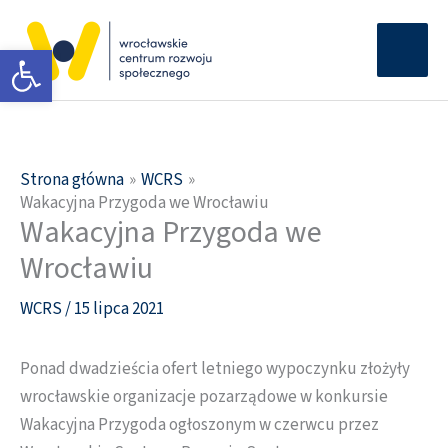
Przejdź
Głów
do
Otwórz pasek narzędzi
men
treści
Strona główna
WCRS
Wakacyjna Przygoda we Wrocławiu
Wakacyjna Przygoda we
Wrocławiu
WCRS
/
15 lipca 2021
Ponad dwadzieścia ofert letniego wypoczynku złożyły
wrocławskie organizacje pozarządowe w konkursie
Wakacyjna Przygoda ogłoszonym w czerwcu przez