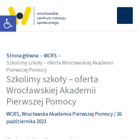
Przejdź
Głów
do
Otwórz pasek narzędzi
men
treści
Strona główna
WCRS
Szkolimy szkoły – oferta Wrocławskiej Akademii
Pierwszej Pomocy
Szkolimy szkoły – oferta
Wrocławskiej Akademii
Pierwszej Pomocy
WCRS
,
Wrocławska Akademia Pierwszej Pomocy
/
26
października 2023