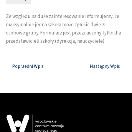
Ze względu na duże zainteresowanie informujemy, że
maksymalnie jedna szkoła może zgłosić dwie 25
osobowe grupy. Formularz jest przeznaczony tylko dla
przedstawicieli szkoły (dyrekcja, nauczyciele).
←
Poprzedni Wpis
Następny Wpis
→