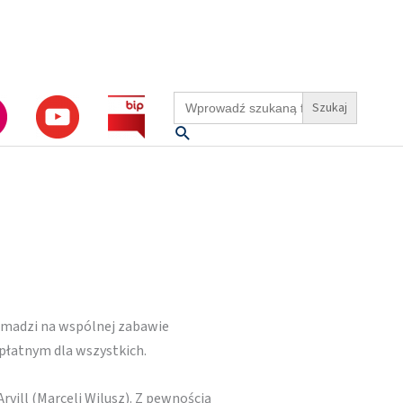
Search
for:
Szukaj
omadzi na wspólnej zabawie
płatnym dla wszystkich.
ill (Marceli Wilusz). Z pewnością