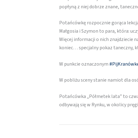
popłyną z niej dobrze znane, taneczne
Potańcówkę rozpocznie gorąca lekcja
Małgosia i Szymon to para, która: uc
Więcej informacji o nich znajdziecie n
koniec… specjalny pokaz taneczny, kt
W punkcie oznaczonym
#PijKranówk
W pobliżu sceny stanie namiot dla o
Potańcówka „Półmetek lata” to czwar
odbywają się w Rynku, w okolicy pręgi