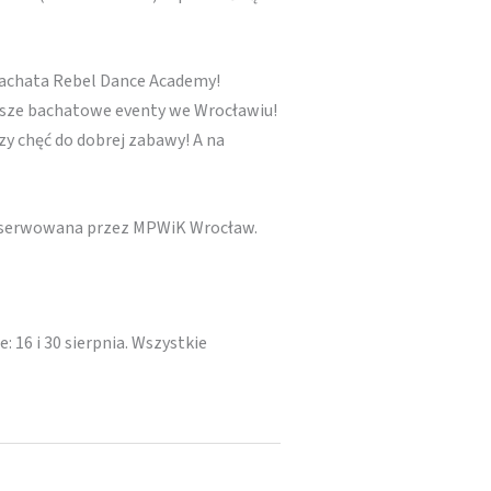
Bachata Rebel Dance Academy!
lepsze bachatowe eventy we Wrocławiu!
zy chęć do dobrej zabawy! A na
i serwowana przez MPWiK Wrocław.
16 i 30 sierpnia. Wszystkie