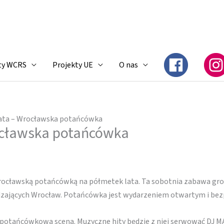
ty WCRS
Projekty UE
O nas
ata – Wrocławska potańcówka
ocławska potańcówka
rocławską potańcówką na półmetek lata. Ta sobotnia zabawa gr
dzających Wrocław. Potańcówka jest wydarzeniem otwartym i bez
otańcówkowa scena. Muzyczne hity będzie z niej serwować DJ MArv