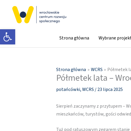
Przejdź
do
treści
Otwórz pasek narzędzi
Strona główna
Wybrane projek
Strona główna
WCRS
Półmetek l
Półmetek lata – Wr
potańcówki
,
WCRS
/
23 lipca 2025
Sierpień zaczynamy z przytupem – W
mieszkańców, turystów, gości odwie
Tuż pod ratuszowym zegarem stanie p