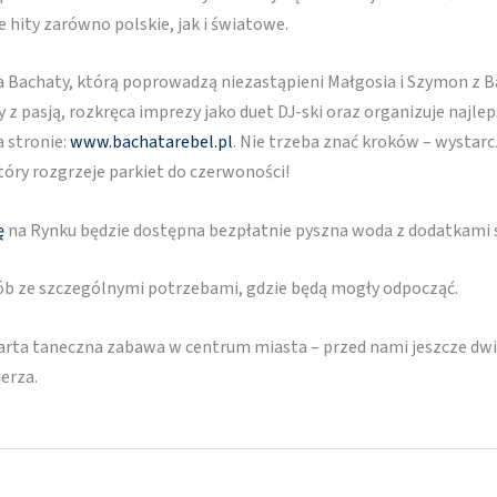
 hity zarówno polskie, jak i światowe.
 Bachaty, którą poprowadzą niezastąpieni Małgosia i Szymon z 
zy z pasją, rozkręca imprezy jako duet DJ-ski oraz organizuje naj
a stronie:
www.bachatarebel.pl
. Nie trzeba znać kroków – wystarc
óry rozgrzeje parkiet do czerwoności!
ę
na Rynku będzie dostępna bezpłatnie pyszna woda z dodatkam
sób ze szczególnymi potrzebami, gdzie będą mogły odpocząć.
ta taneczna zabawa w centrum miasta – przed nami jeszcze dwie: 
erza.