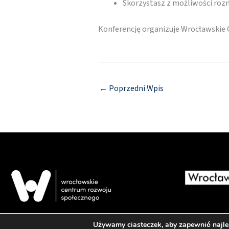
Skorzystasz z możliwości roz
Konferencję organizuje Wrocławskie
←
Poprzedni Wpis
Używamy ciasteczek, aby zapewnić najlep