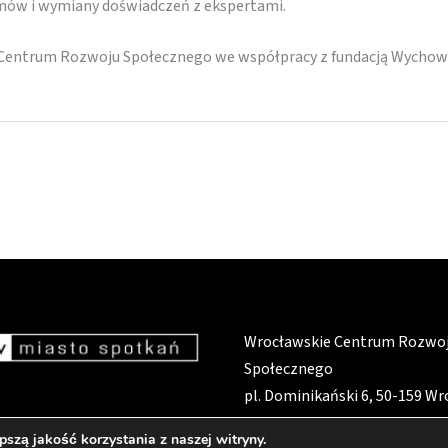
mów i wymiany doświadczeń z ekspertami.
 Centrum Rozwoju Społecznego we współpracy z fundacją Wychow
Wrocławskie Centrum Rozwo
Społecznego
pl. Dominikański 6, 50-159 W
szą jakość korzystania z naszej witryny.