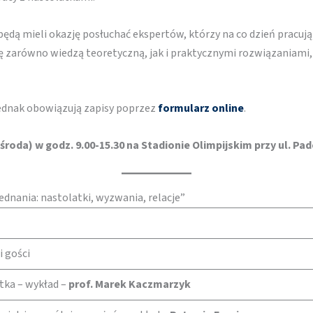
 będą mieli okazję posłuchać ekspertów, którzy na co dzień pracują
się zarówno wiedzą teoretyczną, jak i praktycznymi rozwiązaniam
 jednak obowiązują zapisy poprzez
formularz online
.
(środa) w godz. 9.00-15.30 na Stadionie Olimpijskim przy ul. Pa
dnania: nastolatki, wyzwania, relacje”
i gości
tka – wykład –
prof. Marek Kaczmarzyk