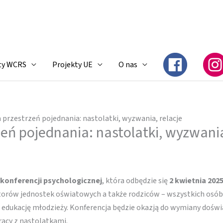
ty WCRS
Projekty UE
O nas
 przestrzeń pojednania: nastolatki, wyzwania, relacje
eń pojednania: nastolatki, wyzwania
 konferencji psychologicznej
, która odbędzie się
2 kwietnia 2025 
rektorów jednostek oświatowych a także rodziców – wszystkich osó
 edukację młodzieży. Konferencja będzie okazją do wymiany doświ
racy z nastolatkami.