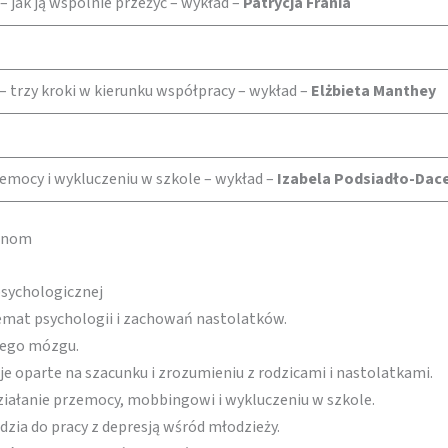
 jak ją wspólnie przeżyć – wykład –
Patrycja Frania
 – trzy kroki w kierunku współpracy – wykład –
Elżbieta Manthey
zemocy i wykluczeniu w szkole – wykład –
Izabela Podsiadło-Dac
ianom
psychologicznej
emat psychologii i zachowań nastolatków.
iego mózgu.
je oparte na szacunku i zrozumieniu z rodzicami i nastolatkami.
iałanie przemocy, mobbingowi i wykluczeniu w szkole.
zia do pracy z depresją wśród młodzieży.