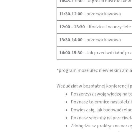
10:45-11:30
– Depresja nastolatków –
11:30-12:00
– przerwa kawowa
12:00 – 13:30
– Rodzice i nauczyciele
13:30-14:00
– przerwa kawowa
14:00-15:30
– Jak przeciwdziałać pr
*program może ulec niewielkim zm
Weź udział w bezpłatnej konferencji 
Poszerzysz swoją wiedzę na t
Poznasz tajemnice nastoletn
Dowiesz się, jak budować relac
Poznasz sposoby na przeciwdz
Zdobędziesz praktyczne narzęd