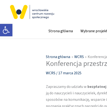
Przejdź
do
treści
Otwórz pasek narzędzi
Strona główna
Wybrane projek
Strona główna
WCRS
Konferencja
Konferencja przestrz
WCRS
/
17 marca 2025
Zapraszamy do udziału w
bezpłatnej
ją do nauczycieli i nauczycielek, dy
sposobów na komunikację, wsparcie i
poznania praktycznych narzędzi do p