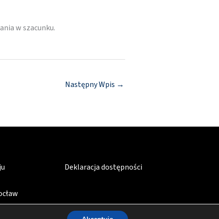
ania w szacunku.
Następny Wpis
→
ju
Deklaracja dostępności
rocław