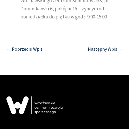
Wrocławskiego Centrum Seniora-WCRS, pl.
Dominikański 6, pokój nr 15, czynnym od
poniedziałku do piątku w godz. 9:00-15:00
←
Poprzedni Wpis
Następny Wpis
→