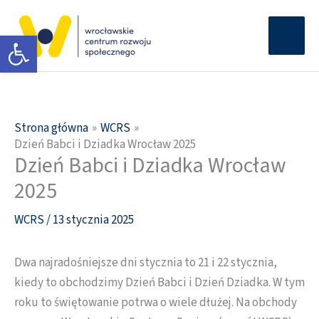
Przejdź
Głów
do
Otwórz pasek narzędzi
men
treści
Strona główna
WCRS
Dzień Babci i Dziadka Wrocław 2025
Dzień Babci i Dziadka Wrocław
2025
WCRS
/
13 stycznia 2025
Dwa najradośniejsze dni stycznia to 21 i 22 stycznia,
kiedy to obchodzimy Dzień Babci i Dzień Dziadka. W tym
roku to świętowanie potrwa o wiele dłużej. Na obchody