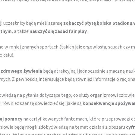
ji uczestnicy będą mieli szansę
zobaczyć płytę boiska Stadionu
otnym
, a także
nauczyć się zasad fair play
.
 w mniej znanych sportach (takich jak: ergowiosła, squash czy min
o celu).
 zdrowego żywienia
będą atrakcyjną i jednocześnie smaczną nauk
arnych. Z pewnością interesujące będą również informacje o racj
dpowiedzą na pytania dotyczące tego, co służy organizmowi człowi
i również szansę dowiedzieć się, jakie są
konsekwencje spożywan
zej pomocy
na certyfikowanych fantomach, które przeprowadzi d
czniowie będą mogli zdobyć wiedzę na temat działań z obszaru
cyfr