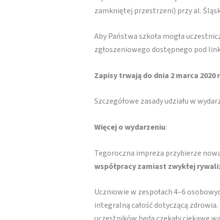
zamkniętej przestrzeni) przy al. Śląsk
Aby Państwa szkoła mogła uczestnic
zgłoszeniowego dostępnego pod lin
Zapisy trwają do dnia 2 marca 2020 r
Szczegółowe zasady udziału w wydarze
Więcej o wydarzeniu
:
Tegoroczna impreza przybierze nową
współpracy zamiast zwykłej rywaliz
Uczniowie w zespołach 4–6 osobowych
integralną całość dotyczącą zdrowia.
uczestników będą czekały ciekawe wars