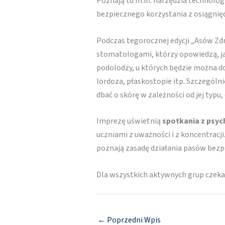
Poznają tu m.in. narzędzia technolog
bezpiecznego korzystania z osiągnięć
Podczas tegorocznej edycji „Asów Zd
stomatologami, którzy opowiedzą, jak
podolodzy, u których będzie można do
lordoza, płaskostopie itp. Szczegól
dbać o skórę w zależności od jej typu
Imprezę uświetnią
spotkania z psy
uczniami z uważności i z koncentracj
poznają zasadę działania pasów bez
Dla wszystkich aktywnych grup czek
←
Poprzedni Wpis