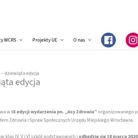
ty WCRS
Projekty UE
O nas
 – dziewiąta edycja
iąta edycja
twa w
IX edycji wydarzenia pn. „Asy Zdrowia”
organizowanego p
łem Zdrowia i Spraw Społecznych Urzędu Miejskiego Wrocławia.
 klas IV, V i VI szkół podstawowych i
odbędzie się 18 marca 2020