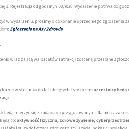
iej 1. Rejestracja od godziny 9:00/9:30. Wydarzenie potrwa do godz
zyć w wydarzeniu, prosimy o dokonanie uprzedniego zgłoszenia 
kiem:
Zgłoszenie na Asy Zdrowia
.
.
niu wraz z listą warsztatów i atrakcji zostaną przesłane zgłosz
 formę w stosunku do lat ubiegłych: tym razem
uczestnicy będą 
acji
.
 będą mierzyć się z zadaniami przygotowanymi dla nich z zakresu
 Będą to:
aktywność fizyczna, zdrowe żywienie, cyberprzestrzeń
ztaty i quizy dotyczące zdrowego stylu życia, pokazy i prelekcje,