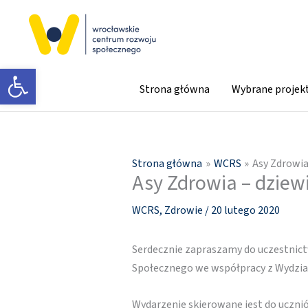
Przejdź
do
treści
Otwórz pasek narzędzi
Strona główna
Wybrane projek
Strona główna
WCRS
Asy Zdrowia
Asy Zdrowia – dziew
WCRS
,
Zdrowie
/
20 lutego 2020
Serdecznie zapraszamy do uczestnic
Społecznego we współpracy z Wydzia
Wydarzenie skierowane jest do uczniów