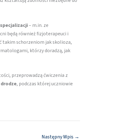
az kształtują zdolności niezbędne do
pecjalizacji
– m.in. ze
ni będą również fizjoterapeuci i
ć takim schorzeniom jak skolioza,
rmatologami, którzy doradzą, jak
tości, przeprowadzą ćwiczenia z
 drodze
, podczas której uczniowie
Następny Wpis
→