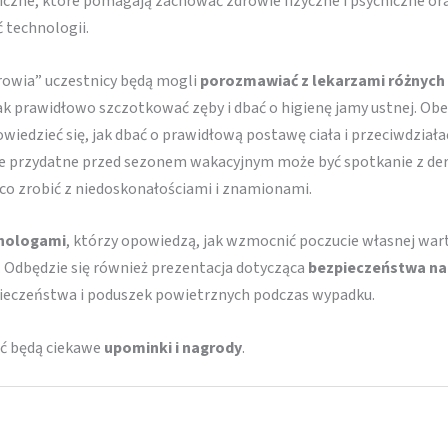
iczne, które pomagają zachować zdrowie fizyczne i psychiczne or
 technologii.
rowia” uczestnicy będą mogli
porozmawiać z lekarzami różnych s
 prawidłowo szczotkować zęby i dbać o higienę jamy ustnej. Obec
wiedzieć się, jak dbać o prawidłową postawę ciała i przeciwdziała
nie przydatne przed sezonem wakacyjnym może być spotkanie z de
, co zrobić z niedoskonałościami i znamionami.
chologami
, którzy opowiedzą, jak wzmocnić poczucie własnej war
i. Odbędzie się również prezentacja dotycząca
bezpieczeństwa na
pieczeństwa i poduszek powietrznych podczas wypadku.
ać będą ciekawe
upominki i nagrody
.