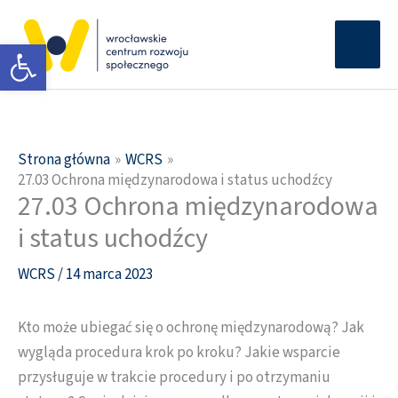
Przejdź
Głów
do
Otwórz pasek narzędzi
men
treści
Strona główna
WCRS
27.03 Ochrona międzynarodowa i status uchodźcy
27.03 Ochrona międzynarodowa
i status uchodźcy
WCRS
/
14 marca 2023
Kto może ubiegać się o ochronę międzynarodową? Jak
wygląda procedura krok po kroku? Jakie wsparcie
przysługuje w trakcie procedury i po otrzymaniu