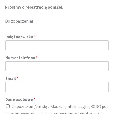
Prosimy o rejestrację poniżej.
Do zobaczenia!
Imię i nazwisko
*
Numer telefonu
*
Email
*
Dane osobowe
*
Zapoznałam/em się z Klauzulą Informacyjną RODO pod
adresem www.przejsciedialogu.wcrs.wroclaw.pl/rodo/ /