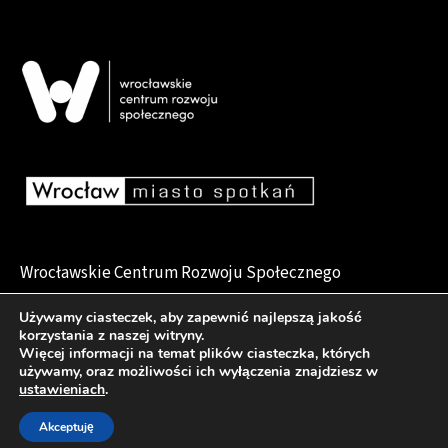
Wrocławskie Centrum Rozwoju Społecznego
pl. Dominikański 6, 50-159 Wrocław
Używamy ciasteczek, aby zapewnić najlepszą jakość
korzystania z naszej witryny.
Więcej informacji na temat plików ciasteczka, których
używamy, oraz możliwości ich wyłączenia znajdziesz w
Deklaracja dostępności
ustawieniach
.
Akceptuję