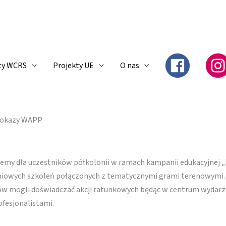
ty WCRS
Projekty UE
O nas
okazy WAPP
emy dla uczestników półkolonii w ramach kampanii edukacyjnej „
niowych szkoleń połączonych z tematycznymi grami terenowymi. Fi
rsów mogli doświadczać akcji ratunkowych będąc w centrum wydarz
ofesjonalistami.