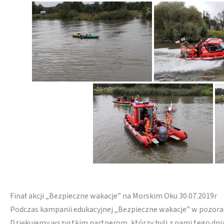
Finał akcji „Bezpieczne wakacje” na Morskim Oku 30.07.2019r
Podczas kampanii edukacyjnej „Bezpieczne wakacje” w pozoracj
Dziękujemy wszystkim partnerom, którzy byli z nami tego dnia