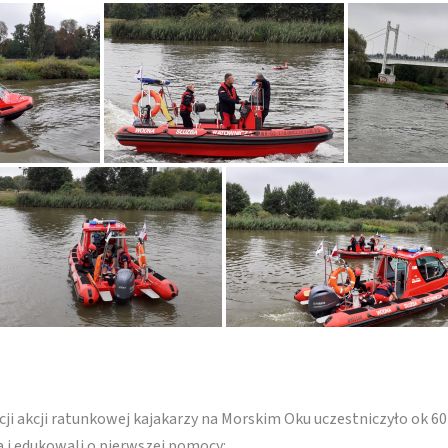
i akcji ratunkowej kajakarzy na Morskim Oku uczestniczyło ok 6
 i edukowali o pierwszej pomocy: