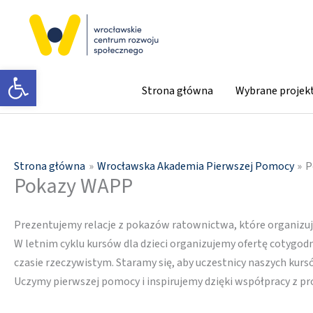
Przejdź
do
treści
Otwórz pasek narzędzi
Strona główna
Wybrane projek
Strona główna
Wrocławska Akademia Pierwszej Pomocy
P
Pokazy WAPP
Prezentujemy relacje z pokazów ratownictwa, które organizuj
W letnim cyklu kursów dla dzieci organizujemy ofertę cotygod
czasie rzeczywistym. Staramy się, aby uczestnicy naszych ku
Uczymy pierwszej pomocy i inspirujemy dzięki współpracy z pr