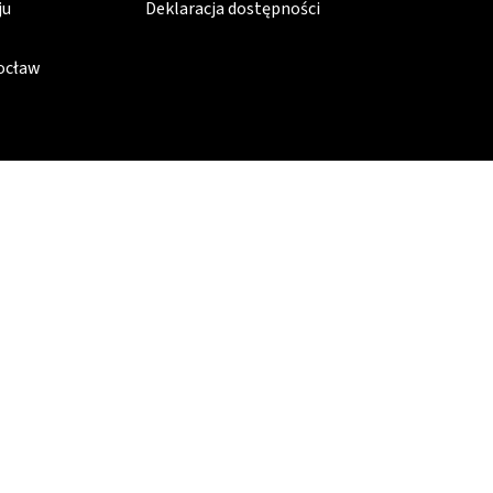
ju
Deklaracja dostępności
rocław