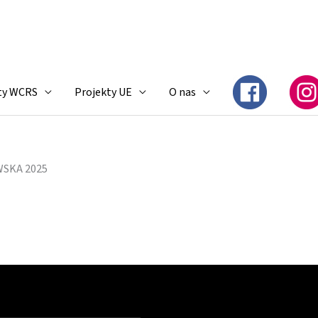
ty WCRS
Projekty UE
O nas
WSKA 2025