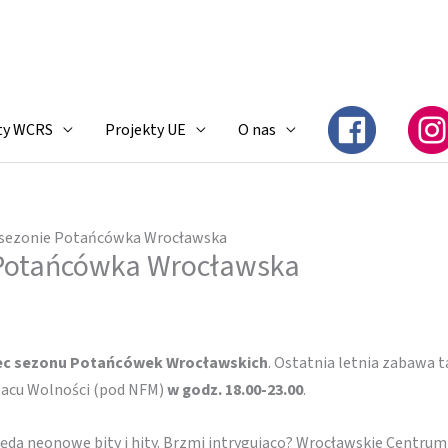
ty WCRS
Projekty UE
O nas
 sezonie Potańcówka Wrocławska
 Potańcówka Wrocławska
ec sezonu Potańcówek Wrocławskich
. Ostatnia letnia zabawa t
placu Wolności (pod NFM)
w godz. 18.00-23.00
.
 neonowe bity i hity. Brzmi intrygująco? Wrocławskie Centrum