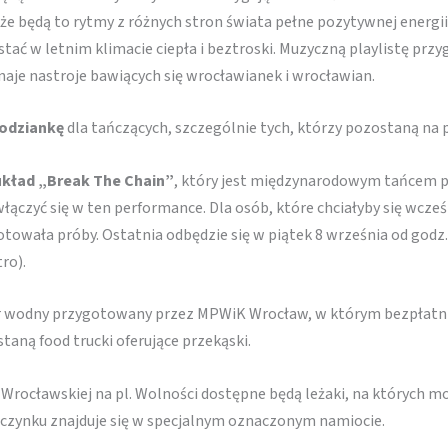
e będą to rytmy z różnych stron świata pełne pozytywnej energii,
stać w letnim klimacie ciepła i beztroski. Muzyczną playlistę przy
aje nastroje bawiących się wrocławianek i wrocławian.
odziankę
dla tańczących, szczególnie tych, którzy pozostaną na p
układ „Break The Chain”
, który jest międzynarodowym tańcem p
ączyć się w ten performance. Dla osób, które chciałyby się wcze
owała próby. Ostatnia odbędzie się w piątek 8 września od godz.
ro).
bar wodny przygotowany przez MPWiK Wrocław, w którym bezpłat
taną food trucki oferujące przekąski.
ocławskiej na pl. Wolności dostępne będą leżaki, na których moż
czynku znajduje się w specjalnym oznaczonym namiocie.