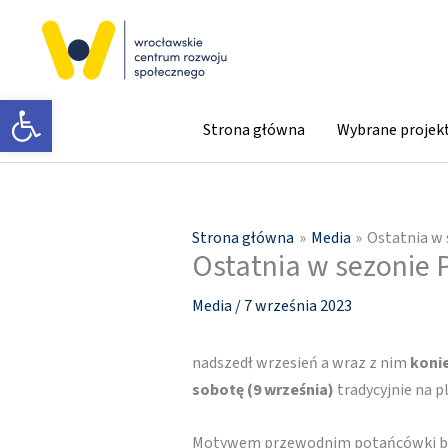
Przejdź
do
treści
Otwórz pasek narzędzi
Strona główna
Wybrane projek
Strona główna
Media
Ostatnia w
Ostatnia w sezonie
Media
/
7 września 2023
nadszedł wrzesień a wraz z nim
koni
sobotę (9 września)
tradycyjnie na 
Motywem przewodnim potańcówki będą