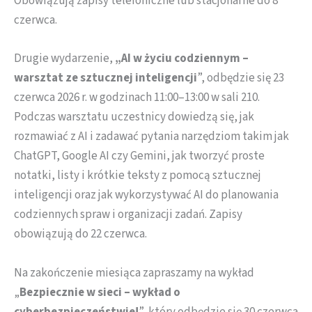
Obowiązują zapisy telefoniczne lub stacjonarne do 8
czerwca.
Drugie wydarzenie,
„AI w życiu codziennym –
warsztat ze sztucznej inteligencji
”, odbędzie się 23
czerwca 2026 r. w godzinach 11:00–13:00 w sali 210.
Podczas warsztatu uczestnicy dowiedzą się, jak
rozmawiać z AI i zadawać pytania narzędziom takim jak
ChatGPT, Google AI czy Gemini, jak tworzyć proste
notatki, listy i krótkie teksty z pomocą sztucznej
inteligencji oraz jak wykorzystywać AI do planowania
codziennych spraw i organizacji zadań. Zapisy
obowiązują do 22 czerwca.
Na zakończenie miesiąca zapraszamy na wykład
„
Bezpiecznie w sieci – wykład o
cyberbezpieczeństwie!
”, który odbędzie się 30 czerwca