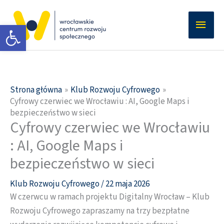
Przejdź
Głów
do
Otwórz pasek narzędzi
men
treści
Strona główna
Klub Rozwoju Cyfrowego
Cyfrowy czerwiec we Wrocławiu : AI, Google Maps i
bezpieczeństwo w sieci
Cyfrowy czerwiec we Wrocławiu
: AI, Google Maps i
bezpieczeństwo w sieci
Klub Rozwoju Cyfrowego
/
22 maja 2026
W czerwcu w ramach projektu Digitalny Wrocław – Klub
Rozwoju Cyfrowego zapraszamy na trzy bezpłatne