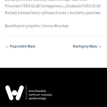
Priorytet FERS.01.00 Umiejętności, działanie FERS.01.09
Rozwój kompetencji cyfrowych oraz z budżetu państwa.
Beneficjent projektu: Gmina Wrocław
←
Poprzedni Wpis
Następny Wpis
→