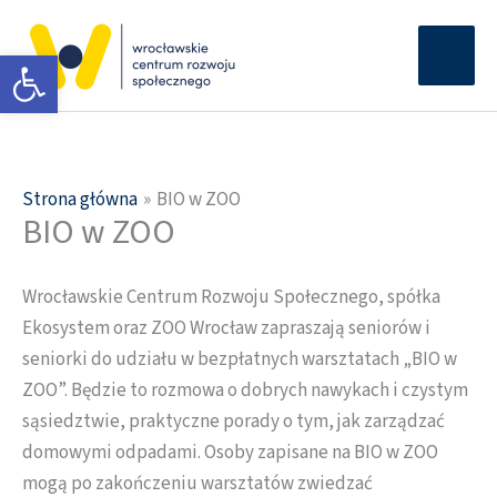
Przejdź
Głów
do
Otwórz pasek narzędzi
men
treści
Strona główna
BIO w ZOO
BIO w ZOO
Wrocławskie Centrum Rozwoju Społecznego, spółka
Ekosystem oraz ZOO Wrocław zapraszają seniorów i
seniorki do udziału w bezpłatnych warsztatach „BIO w
ZOO”. Będzie to rozmowa o dobrych nawykach i czystym
sąsiedztwie, praktyczne porady o tym, jak zarządzać
domowymi odpadami. Osoby zapisane na BIO w ZOO
mogą po zakończeniu warsztatów zwiedzać