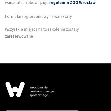
warsztatach obowiązuje
regulamin ZOO Wrocław
Formularz zgłoszeniowy na warsztaty
Wszystkie miejsca na to szkolenie zostały
zarezerwowane