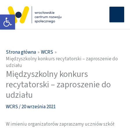
Przejdź
Głów
do
Otwórz pasek narzędzi
men
treści
Strona główna
WCRS
Międzyszkolny konkurs recytatorski – zaproszenie do
udziału
Międzyszkolny konkurs
recytatorski – zaproszenie do
udziału
WCRS
/
20 września 2021
W imieniu organizatorów zapraszamy uczniów szkół