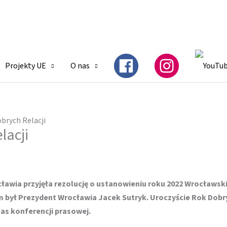
Projekty UE
O nas
brych Relacji
lacji
ocławia przyjęła rezolucję o ustanowieniu roku 2022 Wrocławsk
m był Prezydent Wrocławia Jacek Sutryk.
Uroczyście Rok Dobr
zas konferencji prasowej.