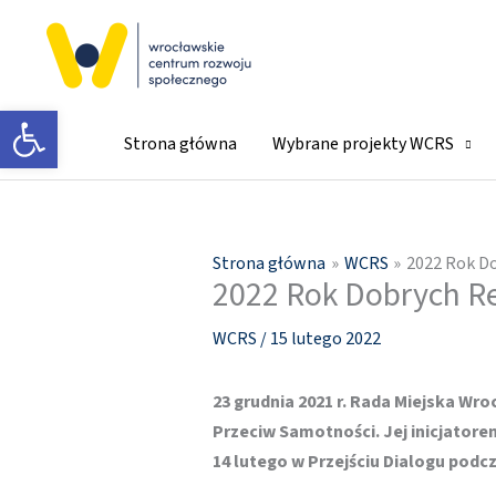
Przejdź
do
treści
Otwórz pasek narzędzi
Strona główna
Wybrane projekty WCRS
Strona główna
WCRS
2022 Rok Do
2022 Rok Dobrych Re
WCRS
/
15 lutego 2022
23 grudnia 2021 r. Rada Miejska Wr
Przeciw Samotności. Jej inicjatore
14 lutego w Przejściu Dialogu podc