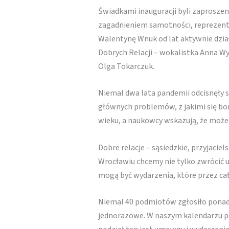
Świadkami inauguracji byli zaproszen
zagadnieniem samotności, reprezento
Walentynę Wnuk od lat aktywnie dział
Dobrych Relacji – wokalistka Anna Wy
Olga Tokarczuk.
Niemal dwa lata pandemii odcisnęły s
głównych problemów, z jakimi się bo
wieku, a naukowcy wskazują, że może
Dobre relacje – sąsiedzkie, przyjaci
Wrocławiu chcemy nie tylko zwrócić 
mogą być wydarzenia, które przez cał
Niemal 40 podmiotów zgłosiło ponad 6
jednorazowe. W naszym kalendarzu po