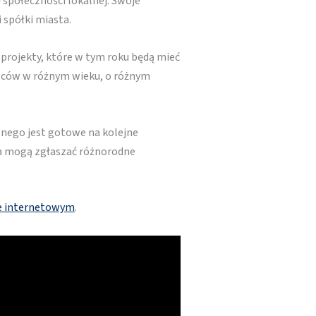
 społeczności lokalnej. Swoje
i spółki miasta.
 projekty, które w tym roku będą mieć
ńców w różnym wieku, o różnym
nego jest gotowe na kolejne
ia mogą zgłaszać różnorodne
ie internetowym
.