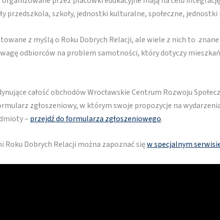
 organizowane przez placówki edukacyjne mają na celu integrację
y przedszkola, szkoły, jednostki kulturalne, społeczne, jednostki 
owane z myślą o Roku Dobrych Relacji, ale wiele z nich to znane
uwagę odbiorców na problem samotności, który dotyczy mieszka
rdynujące całość obchodów Wrocławskie Centrum Rozwoju Społecz
formularz zgłoszeniowy, w którym swoje propozycje na wydarzen
podmioty –
przejdź do formularza zgłoszeniowego
.
i Roku Dobrych Relacji można zapoznać się
w specjalnym serwis