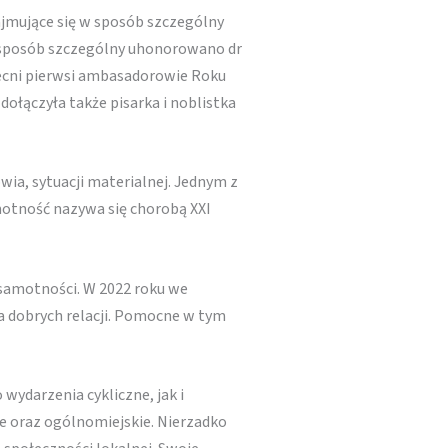
ajmujące się w sposób szczególny
W sposób szczególny uhonorowano dr
becni pierwsi ambasadorowie Roku
ołączyła także pisarka i noblistka
wia, sytuacji materialnej. Jednym z
motność nazywa się chorobą XXI
 samotności. W 2022 roku we
a dobrych relacji. Pomocne w tym
wydarzenia cykliczne, jak i
e oraz ogólnomiejskie. Nierzadko