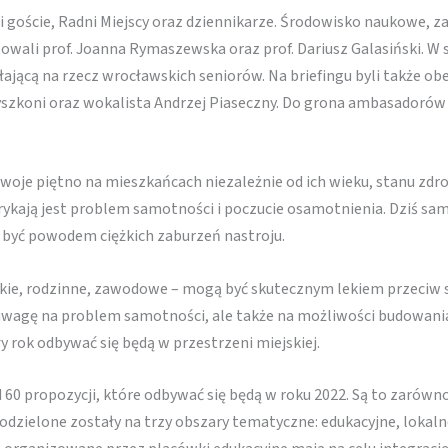
i goście, Radni Miejscy oraz dziennikarze. Środowisko naukowe, z
wali prof. Joanna Rymaszewska oraz prof. Dariusz Galasiński. 
ającą na rzecz wrocławskich seniorów. Na briefingu byli także o
szkoni oraz wokalista Andrzej Piaseczny. Do grona ambasadorów d
woje piętno na mieszkańcach niezależnie od ich wieku, stanu zdro
rykają jest problem samotności i poczucie osamotnienia. Dziś sa
 być powodem ciężkich zaburzeń nastroju.
elskie, rodzinne, zawodowe – mogą być skutecznym lekiem przeciw
uwagę na problem samotności, ale także na możliwości budowani
y rok odbywać się będą w przestrzeni miejskiej.
0 propozycji, które odbywać się będą w roku 2022. Są to zarówno 
dzielone zostały na trzy obszary tematyczne: edukacyjne, lokaln