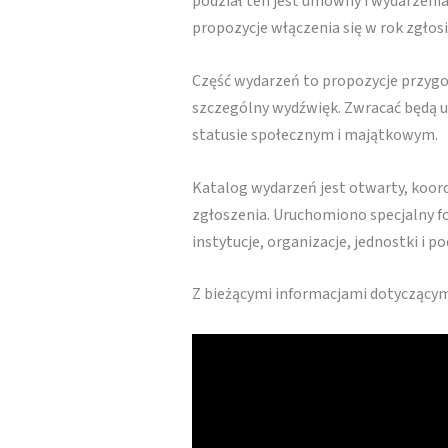
podział ten jest umowny i wydarzenia
propozycje włączenia się w rok zgłosił
Część wydarzeń to propozycje przygot
szczególny wydźwięk. Zwracać będą 
statusie społecznym i majątkowym.
Katalog wydarzeń jest otwarty, koo
zgłoszenia. Uruchomiono specjalny 
instytucje, organizacje, jednostki i 
Z bieżącymi informacjami dotyczącym