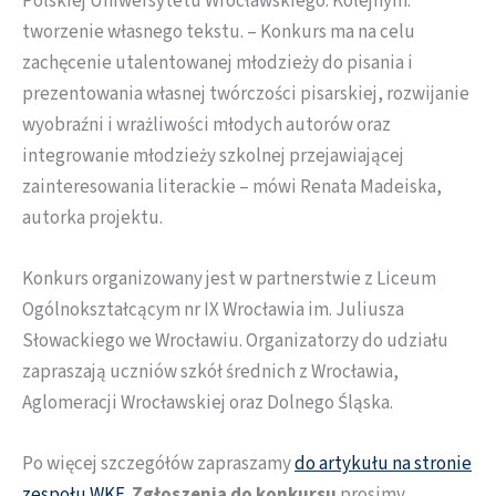
Polskiej Uniwersytetu Wrocławskiego. Kolejnym:
tworzenie własnego tekstu. – Konkurs ma na celu
zachęcenie utalentowanej młodzieży do pisania i
prezentowania własnej twórczości pisarskiej, rozwijanie
wyobraźni i wrażliwości młodych autorów oraz
integrowanie młodzieży szkolnej przejawiającej
zainteresowania literackie – mówi Renata Madeiska,
autorka projektu.
Konkurs organizowany jest w partnerstwie z Liceum
Ogólnokształcącym nr IX Wrocławia im. Juliusza
Słowackiego we Wrocławiu. Organizatorzy do udziału
zapraszają uczniów szkół średnich z Wrocławia,
Aglomeracji Wrocławskiej oraz Dolnego Śląska.
Po więcej szczegółów zapraszamy
do artykułu na stronie
zespołu WKE
.
Zgłoszenia do konkursu
prosimy