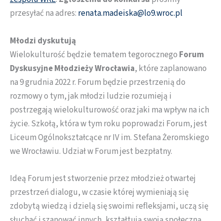
przesyłać na adres:
renata.madeiska@lo9.wroc.pl
Młodzi dyskutują
Wielokulturość będzie tematem tegorocznego
Forum
Dyskusyjne Młodzieży Wrocławia
, które zaplanowano
na 9 grudnia 2022 r. Forum będzie przestrzenią do
rozmowy o tym, jak młodzi ludzie rozumieją i
postrzegają wielokulturowość oraz jaki ma wpływ na ich
życie. Szkołą, która w tym roku poprowadzi Forum, jest
Liceum Ogólnokształcące nr IV im. Stefana Żeromskiego
we Wrocławiu. Udział w Forum jest bezpłatny.
Ideą Forum jest stworzenie przez młodzież otwartej
przestrzeń dialogu, w czasie której wymieniają się
zdobytą wiedzą i dzielą się swoimi refleksjami, uczą się
słuchać i szanować innych, kształtują swoją społeczną