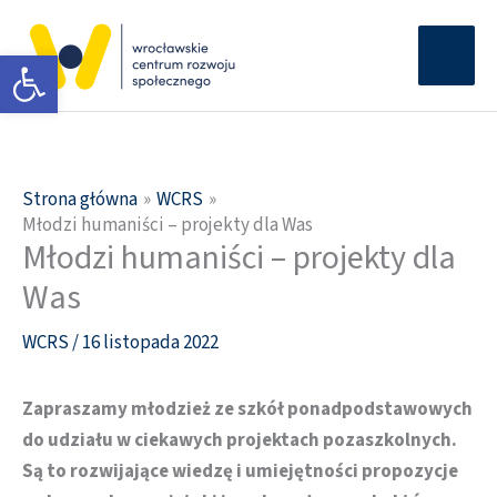
Przejdź
Głów
do
Otwórz pasek narzędzi
men
treści
Strona główna
WCRS
Młodzi humaniści – projekty dla Was
Młodzi humaniści – projekty dla
Was
WCRS
/
16 listopada 2022
Zapraszamy młodzież ze szkół ponadpodstawowych
do udziału w ciekawych projektach pozaszkolnych.
Są to rozwijające wiedzę i umiejętności propozycje