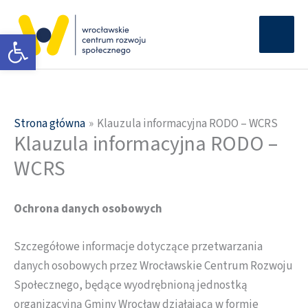
Przejdź
Głów
do
Otwórz pasek narzędzi
men
treści
Strona główna
Klauzula informacyjna RODO – WCRS
Klauzula informacyjna RODO –
WCRS
Ochrona danych osobowych
Szczegółowe informacje dotyczące przetwarzania
danych osobowych przez Wrocławskie Centrum Rozwoju
Społecznego, będące wyodrębnioną jednostką
organizacyjną Gminy Wrocław działającą w formie