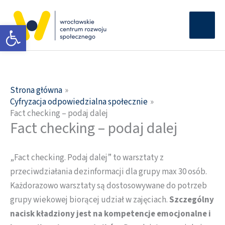
Przejdź
Głów
do
Otwórz pasek narzędzi
men
treści
Strona główna
Cyfryzacja odpowiedzialna społecznie
Fact checking – podaj dalej
Fact checking – podaj dalej
„Fact checking. Podaj dalej” to warsztaty z
przeciwdziałania dezinformacji dla grupy max 30 osób.
Każdorazowo warsztaty są dostosowywane do potrzeb
grupy wiekowej biorącej udział w zajęciach.
Szczególny
nacisk kładziony jest na kompetencje emocjonalne i