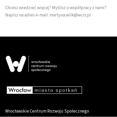
Chcesz wiedzieć więcej? Myślisz o współpracy z nami?
Napisz na adres e-mail: martyna.wilk@wcrs.pl
Wrocławskie Centrum Rozwoju Społecznego